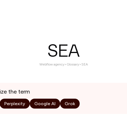
Services
Projects
About
Contact us
SEA
Webflow agency
>
Glossary
>
SEA
ize the term
Perplexity
Google AI
Grok