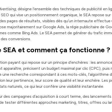
vertising
, désigne l’ensemble des techniques de publicité en li
du SEO qui vise un positionnement organique, le SEA repose su
des pages de résultats, visibles dès qu’un internaute effectue
pose majoritairement sur Google Ads, la régie publicitaire de Go
rmes comme Bing Ads. Le SEA permet de générer du trafic immédi
 des conversions.
e SEA et comment ça fonctionne ?
ition payant qui repose sur un principe d’enchères : les annonc
ent apparaître, précisent un budget maximal par clic (CPC), pui
e une recherche correspondant à ces mots-clés, l’algorithme 
on leur pertinence, leur score de qualité et leur enchère. Les 
ats naturels, ce qui leur confère une visibilité instantanée.
 pour des campagnes d’acquisition à court terme, des lancements
t de tester différentes approches marketing, titres, offres ou 