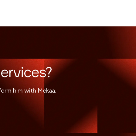
ervices?
sform him with Mekaa.