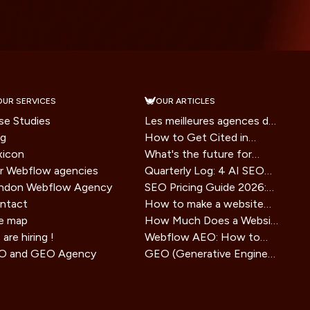
OUR SERVICES
OUR ARTICLES
se Studies
Les meilleures agences de
og
branding en France en
How to Get Cited in
xicon
2026
Google AI Overviews: A
What's the future for
r Webflow agencies
2026 Playbook
websites in the era of AI
Quarterly Log: 4 AI SEO
ndon Webflow Agency
assistants?
Tools Tested, Honest
SEO Pricing Guide 2026:
ntact
Verdict
How Much Does SEO
How to make a website
te map
Service Cost?
agent ready in 2026
How Much Does a Website
are hiring !
(technical guide)
Cost in 2025? Small
Webflow AEO: How to
O and GEO Agency
Business Guide
Optimize Your Site for
GEO (Generative Engine
Visibility in AI Search
Optimization) strategy: the
Engines
SEO method for AIs that is
redefining online visibility