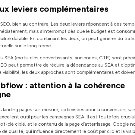
eux leviers complémentaires
 SEO, bien au contraire. Les deux leviers répondent à des temp
mmédiatement, mais s’interrompt dès que le budget est cons
bilité durable. En combinant les deux, on peut générer du traf
urelle sur le long terme.
du SEA (mots-clés convertissants, audiences, CTR) sont précie
 SEO peut permettre de réduire la dépendance au SEA et d’optimi
e visibilité, les deux approches sont complémentaires et doiv
flow : attention à la cohérence
gne
 landing pages sur-mesure, optimisées pour la conversion, sa
excellent outil pour les campagnes SEA. Il est toutefois cruci
mot-clé ciblé, et le contenu de la page d’atterrissage. Google 
e qualité, qui influence directement le coût par clic et la visib