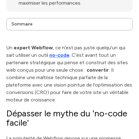
maximiser les performances.
Sommaire
Dépasser le mythe du 'no-code facile'
Ce qui définit un véritable expert Webflow
Un
expert Webflow
, ce n'est pas juste quelqu'un qui
Comment choisir le bon partenaire Webflow
sait utiliser un outil
no-code
. C'est avant tout un
Comprendre le budget pour une expertise orientée
partenaire stratégique qui pense et construit des sites
conversion
Les questions que vous vous posez sûrement
web conçus pour une seule chose :
convertir
. Il
combine une maîtrise technique parfaite de la
plateforme avec une vision pointue de l'optimisation des
conversions (CRO) pour faire de votre site un véritable
moteur de croissance.
Dépasser le mythe du 'no-code
facile'
La popularité de Webflow repose sur une promesse