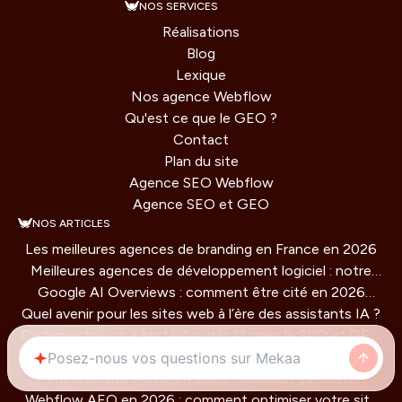
NOS SERVICES
Réalisations
Blog
Lexique
Nos agence Webflow
Qu'est ce que le GEO ?
Contact
Plan du site
Agence SEO Webflow
Agence SEO et GEO
NOS ARTICLES
Les meilleures agences de branding en France en 2026
Meilleures agences de développement logiciel : notre
Google AI Overviews : comment être cité en 2026
comparatif 2026
Quel avenir pour les sites web à l’ère des assistants IA ?
(guide concret)
Ce trimestre, on a testé 4 outils IA pour le SEO et GEO
Comment rendre un site agent ready en 2026 (guide
: verdict honnête
Prix d'un site vitrine en 2026 : combien ça coûte
technique)
Webflow AEO en 2026 : comment optimiser votre site
vraiment ?