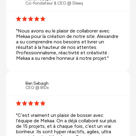
toute personne ou entreprise souhaitant un
Co-fondateur & CEO @ Sleeq
site Webflow de haute qualité. Merci encore à
toute l’équipe !
"Nous avons eu le plaisir de collaborer avec
Mekaa pour la création de notre site. Alexandre
a su comprendre nos besoins et livrer un
résultat à la hauteur de nos attentes.
Professionnalisme, réactivité et créativité :
Mekaa a su rendre honneur à notre projet."
Ben Sebagh
CEO @ Bl0x
"C’est vraiment un plaisir de bosser avec
l’équipe de Mekaa. On a déjà collaboré sur plus
de 15 projets, et à chaque fois, c’est un vrai
bonheur. Ils sont hyper réactifs, agiles, ultra