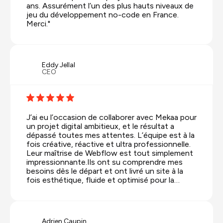
ans. Assurément l’un des plus hauts niveaux de
jeu du développement no-code en France.
Merci."
Eddy Jellal
CEO
J’ai eu l’occasion de collaborer avec Mekaa pour
un projet digital ambitieux, et le résultat a
dépassé toutes mes attentes. L’équipe est à la
fois créative, réactive et ultra professionnelle.
Leur maîtrise de Webflow est tout simplement
impressionnante.Ils ont su comprendre mes
besoins dès le départ et ont livré un site à la
fois esthétique, fluide et optimisé pour la
conversion. Mention spéciale pour leur
accompagnement du début à la fin : on sent
qu’ils sont vraiment investis dans la réussite de
chaque projet.Je recommande à 100 % Mekaa à
Adrien Caupin