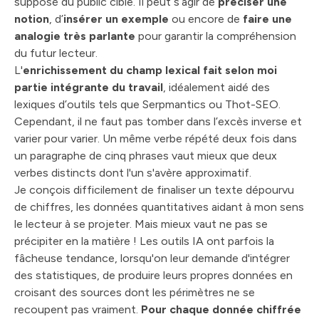
supposé du public cible.
Il peut s’agir de
préciser une
notion
, d’
insérer un exemple
ou encore de
faire une
analogie très parlante
pour garantir la compréhension
du futur lecteur.
L'
enrichissement du champ lexical fait selon moi
partie intégrante du travail
, idéalement aidé des
lexiques d’outils tels que Serpmantics ou Thot-SEO.
Cependant, il ne faut pas tomber dans l’excès inverse et
varier pour varier. Un même verbe répété deux fois dans
un paragraphe de cinq phrases vaut mieux que deux
verbes distincts dont l'un s'avère approximatif.
Je conçois difficilement de finaliser un texte dépourvu
de chiffres, les données quantitatives aidant à mon sens
le lecteur à se projeter. Mais mieux vaut ne pas se
précipiter en la matière ! Les outils IA ont parfois la
fâcheuse tendance, lorsqu'on leur demande d'intégrer
des statistiques, de produire leurs propres données en
croisant des sources dont les périmètres ne se
recoupent pas vraiment.
Pour chaque donnée chiffrée