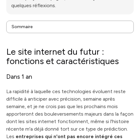
quelques réflexions.
Sommaire
Le site internet du futur : fonctions et
caractéristiques
L’accompagnement du rédacteur/consultant SEO-
Le site internet du futur :
GEO : un polisseur d’IA
fonctions et caractéristiques
Dans 1 an
La rapidité à laquelle ces technologies évoluent reste
difficile à anticiper avec précision, semaine après
semaine, et je ne crois pas que les prochains mois
apporteront des bouleversements majeurs dans la façon
dont les sites internet fonctionnent, même si l'histoire
récente m'a déjà donné tort sur ce type de prédiction.
Les
entreprises qui n'ont pas encore intégré ces