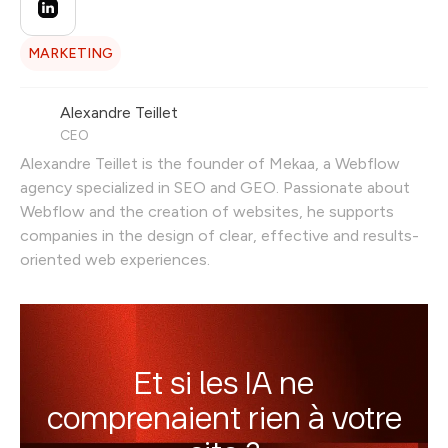
MARKETING
Alexandre Teillet
CEO
Alexandre Teillet is the founder of Mekaa, a Webflow
agency specialized in SEO and GEO. Passionate about
Webflow and the creation of websites, he supports
companies in the design of clear, effective and results-
oriented web experiences.
Et si les IA ne
comprenaient rien à votre