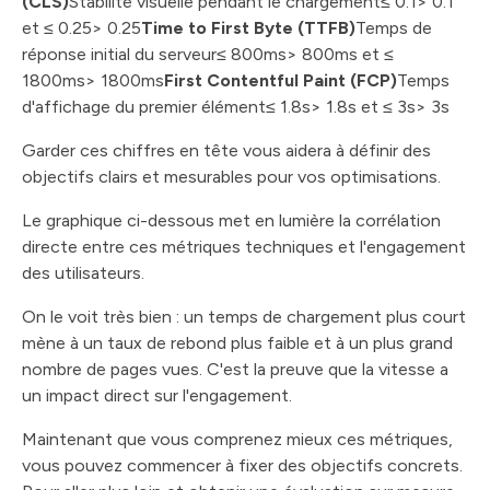
(CLS)
Stabilité visuelle pendant le chargement≤ 0.1> 0.1
et ≤ 0.25> 0.25
Time to First Byte (TTFB)
Temps de
réponse initial du serveur≤ 800ms> 800ms et ≤
1800ms> 1800ms
First Contentful Paint (FCP)
Temps
d'affichage du premier élément≤ 1.8s> 1.8s et ≤ 3s> 3s
Garder ces chiffres en tête vous aidera à définir des
objectifs clairs et mesurables pour vos optimisations.
Le graphique ci-dessous met en lumière la corrélation
directe entre ces métriques techniques et l'engagement
des utilisateurs.
On le voit très bien : un temps de chargement plus court
mène à un taux de rebond plus faible et à un plus grand
nombre de pages vues. C'est la preuve que la vitesse a
un impact direct sur l'engagement.
Maintenant que vous comprenez mieux ces métriques,
vous pouvez commencer à fixer des objectifs concrets.