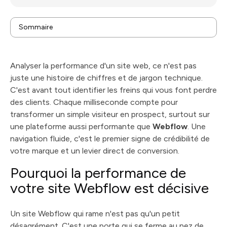
Sommaire
Pourquoi la performance de votre site Webflow est
décisive
Décrypter les métriques de performance qui
Analyser la performance d'un site web, ce n'est pas
comptent vraiment
Maîtriser les outils essentiels pour votre analyse
juste une histoire de chiffres et de jargon technique.
Optimisations concrètes pour un site Webflow plus
C'est avant tout identifier les freins qui vous font perdre
rapide
Mesurer le retour sur investissement de vos
des clients. Chaque milliseconde compte pour
optimisations
transformer un simple visiteur en prospect, surtout sur
une plateforme aussi performante que
Webflow
. Une
navigation fluide, c'est le premier signe de crédibilité de
votre marque et un levier direct de conversion.
Pourquoi la performance de
votre site Webflow est décisive
Un site Webflow qui rame n'est pas qu'un petit
désagrément. C'est une porte qui se ferme au nez de