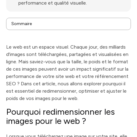
performance et qualité visuelle.
Sommaire
Pourquoi redimensionner les images pour le web ?
L'impact du poids des images sur la vitesse du site
Le web est un espace visuel. Chaque jour, des milliards
Comment optimiser les images pour le SEO ?
d'images sont téléchargées, partagées et visualisées en
ligne. Mais saviez-vous que la taille, le poids et le format
de ces images peuvent avoir un impact significatif sur la
performance de votre site web et votre référencement
SEO ? Dans cet article, nous allons explorer pourquoi il
est essentiel de redimensionner, optimiser et ajuster le
poids de vos images pour le web.
Pourquoi redimensionner les
images pour le web ?
Lorsque vous téléchargez une image sur votre site, elle