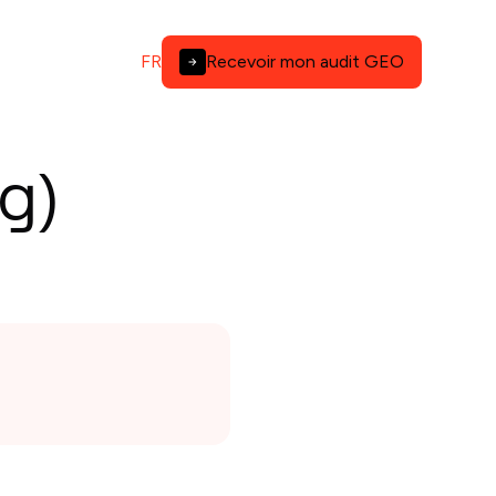
FR
Recevoir mon audit GEO
ng)