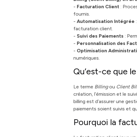
-
Facturation Client
: Proce
fournis.
-
Automatisation Intégrée
facturation client.
-
Suivi des Paiements
: Per
-
Personnalisation des Fac
-
Optimisation Administrat
numériques.
Qu’est-ce que le B
Le terme
Billing
ou
Client Bil
création, l’émission et le su
billing est d’assurer une ges
paiements soient suivis et q
Pourquoi la factu