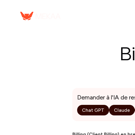
Serv
Bi
Demander à l'IA de r
Chat GPT
Claude
Billing (Client Billing) en bre