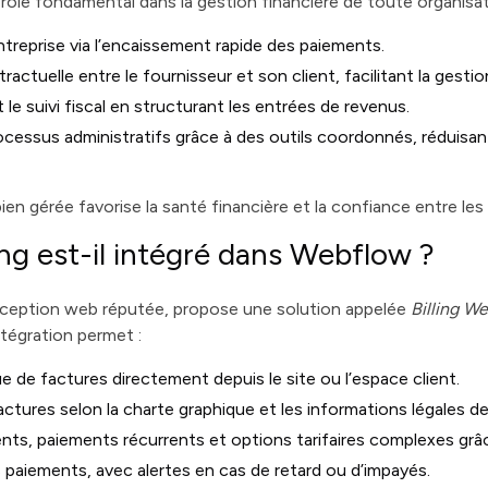
 rôle fondamental dans la gestion financière de toute organisati
entreprise via l’encaissement rapide des paiements.
ractuelle entre le fournisseur et son client, facilitant la gestio
t le suivi fiscal en structurant les entrées de revenus.
ocessus administratifs grâce à des outils coordonnés, réduisant
en gérée favorise la santé financière et la confiance entre le
ng est-il intégré dans Webflow ?
ception web réputée, propose une solution appelée
Billing W
ntégration permet :
 de factures directement depuis le site ou l’espace client.
ctures selon la charte graphique et les informations légales de 
s, paiements récurrents et options tarifaires complexes grâce 
s paiements, avec alertes en cas de retard ou d’impayés.