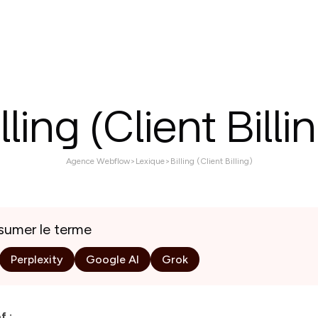
ices
Réalisations
À propos
Contactez nous
lling (Client Billi
Agence Webflow
>
Lexique
>
Billing (Client Billing)
esumer le terme
Perplexity
Google AI
Grok
f :