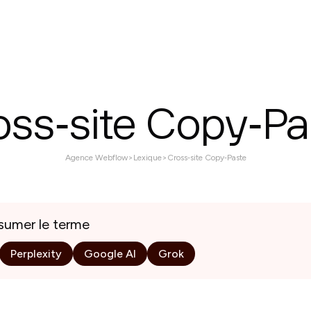
ices
Réalisations
À propos
Contactez nous
oss‑site Copy‑Pa
Agence Webflow
>
Lexique
>
Cross‑site Copy‑Paste
esumer le terme
Perplexity
Google AI
Grok