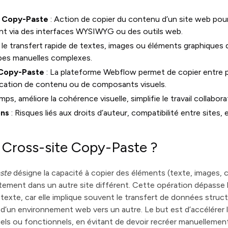
e Copy-Paste
: Action de copier du contenu d’un site web pour
ent via des interfaces WYSIWYG ou des outils web.
er le transfert rapide de textes, images ou éléments graphiques 
apes manuelles complexes.
 Copy-Paste
: La plateforme Webflow permet de copier entre pr
uplication de contenu ou de composants visuels.
s, améliore la cohérence visuelle, simplifie le travail collabora
ons
: Risques liés aux droits d’auteur, compatibilité entre sites,
 Cross-site Copy-Paste ?
ste
désigne la capacité à copier des éléments (texte, images,
ctement dans un autre site différent. Cette opération dépasse l
exte, car elle implique souvent le transfert de données struc
d’un environnement web vers un autre. Le but est d’accélérer l
els ou fonctionnels, en évitant de devoir recréer manuellemen