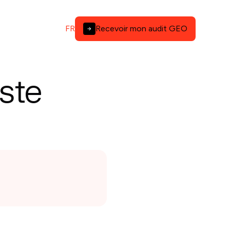
FR
Recevoir mon audit GEO
ste