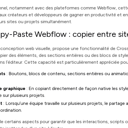
nnel, notamment avec des plateformes comme Webflow, cette f
t aux créateurs et développeurs de gagner en productivité et e
sieurs sites ou projets simultanément.
py-Paste Webflow : copier entre sit
e conception web visuelle, propose une fonctionnalité de Cros
opier des éléments, des sections entières ou des blocs de sty
s l’éditeur. Cette capacité est particulièrement appréciée pou
nts
: Boutons, blocs de contenu, sections entières ou animati
e graphique
: En copiant directement de façon native les style
 sur plusieurs projets.
nt
: Lorsqu’une équipe travaille sur plusieurs projets, le partage
oordination.
certains aspects pour garantir que les interactions, scripts o