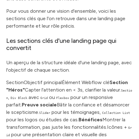
Pour vous donner une vision d'ensemble, voici les
sections clés que l'on retrouve dans une landing page
performante et leur rôle précis.
Les sections clés d'une landing page qui
convertit
Un aperçu de la structure idéale d'une landing page, avec
l'objectif de chaque section.
SectionObjectif principalÉlément Webflow clé
Section
"Héros"
Capter l'attention en < 3s, clarifier la valeur.
Sectio
,
avec
ou
pour un responsive
n
Div Block
Grid
Flexbox
parfait.
Preuve sociale
Bâtir la confiance et désamorcer
le scepticisme.
pour les témoignages,
Slider
Collection List
pour les logos ou études de cas.
Bénéfices
Montrer la
transformation, pas juste les fonctionnalités.Icônes +
Gr
pour une présentation claire et visuelle des
id