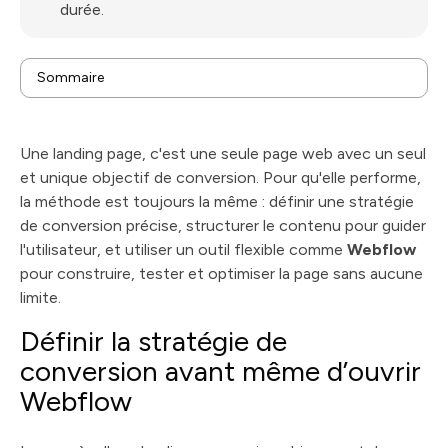
durée.
Sommaire
Définir la stratégie de conversion avant même d’ouvrir
Webflow
Bâtir la structure parfaite pour guider votre visiteur
Une landing page, c'est une seule page web avec un seul
Mettre les mots au service de la conversion
et unique objectif de conversion. Pour qu'elle performe,
Mettre le design au service de la persuasion avec
la méthode est toujours la même : définir une stratégie
Webflow
Optimiser et mesurer la performance de votre page
de conversion précise, structurer le contenu pour guider
Vos questions fréquentes sur la création de landing
l'utilisateur, et utiliser un outil flexible comme
Webflow
pages avec Webflow
pour construire, tester et optimiser la page sans aucune
limite.
Définir la stratégie de
conversion avant même d’ouvrir
Webflow