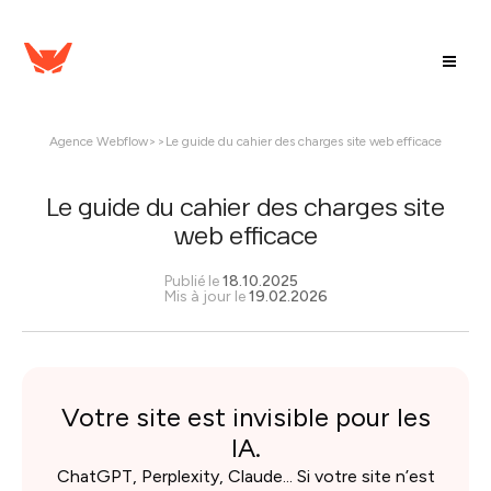
Agence Webflow
>
>
Le guide du cahier des charges site web efficace
Le guide du cahier des charges site
web efficace
Publié le
18.10.2025
Mis à jour le
19.02.2026
Votre site est invisible pour les
IA.
ChatGPT, Perplexity, Claude... Si votre site n’est