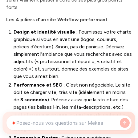
forts.
Les 4 piliers d'un site Webflow performant
Design et identité visuelle
: Fournissez votre charte
graphique si vous en avez une (logos, couleurs,
polices d'écriture). Sinon, pas de panique. Décrivez
simplement l'ambiance que vous recherchez avec des
adjectifs (« professionnel et épuré », « créatif et
coloré ») et, surtout, donnez des exemples de sites
que vous aimez bien.
Performance et SEO
: C’est non négociable. Le site
doit se charger vite, très vite (idéalement en moins
de
3 secondes
). Précisez aussi que la structure des
pages (les balises Hn, les méta-descriptions, etc.)
doit être optimisée pour les moteurs de recherche.
C’est la base pour avoir une chance d'apparaître sur
Google.
Responsive Design
: Exigez une expérience