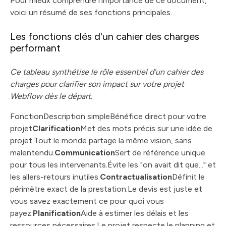
Pour mieux comprendre l'importance de ce document,
voici un résumé de ses fonctions principales.
Les fonctions clés d'un cahier des charges
performant
Ce tableau synthétise le rôle essentiel d'un cahier des
charges pour clarifier son impact sur votre projet
Webflow dès le départ.
FonctionDescription simpleBénéfice direct pour votre
projet
Clarification
Met des mots précis sur une idée de
projet.Tout le monde partage la même vision, sans
malentendu.
Communication
Sert de référence unique
pour tous les intervenants.Évite les "on avait dit que..." et
les allers-retours inutiles.
Contractualisation
Définit le
périmètre exact de la prestation.Le devis est juste et
vous savez exactement ce pour quoi vous
payez.
Planification
Aide à estimer les délais et les
ressources nécessaires.Le projet respecte le planning et