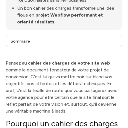
fonctionnalités sans lien business.
Un bon cahier des charges transforme une idée
floue en
projet Webflow performant et
orienté résultats
.
Sommaire
Pourquoi un cahier des charges est votre meilleur allié
projet
Construire la structure d'un cahier des charges
Pensez au
cahier des charges de votre site web
orienté conversion
Transformer vos objectifs business en stratégie
comme le document fondateur de votre projet de
digitale
Détailler les spécifications pour un projet Webflow
conversion. C'est lui qui va mettre noir sur blanc vos
réussi
Maîtriser le budget, le calendrier et les livrables
objectifs, vos attentes et les détails techniques. En
Les erreurs fréquentes à éviter absolument
bref, c'est la feuille de route que vous partagerez avec
Questions fréquentes sur le cahier des charges web
votre agence pour être certain que le site final soit le
reflet parfait de votre vision et, surtout, qu'il devienne
une véritable machine à leads.
Pourquoi un cahier des charges