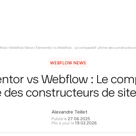
ices
Réalisations
À propos
Contactez nous
flow
>
Webflow News
>
Elementor vs Webflow : Le comparatif ultime des constructeurs
WEBFLOW NEWS
ntor vs Webflow : Le comp
e des constructeurs de sit
Alexandre Teillet
Publié le
27.06.2025
Mis à jour le
19.02.2026