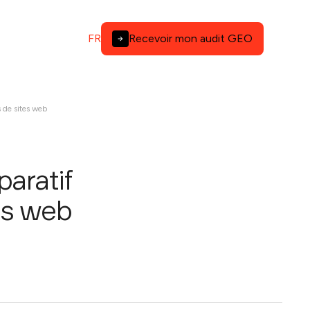
FR
Recevoir mon audit GEO
 de sites web
aratif
es web