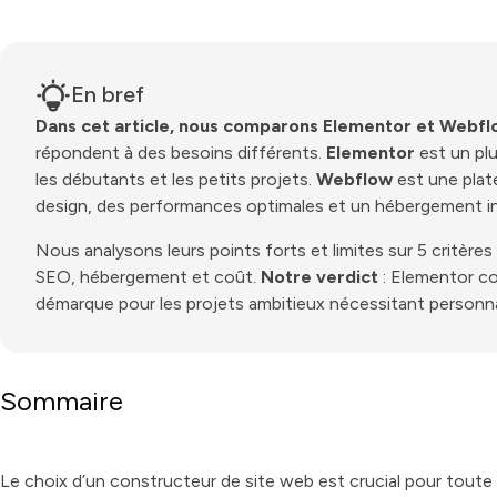
En bref
Dans cet article, nous comparons Elementor et Webf
répondent à des besoins différents.
Elementor
est un plu
les débutants et les petits projets.
Webflow
est une plat
design, des performances optimales et un hébergement in
Nous analysons leurs points forts et limites sur 5 critères c
SEO, hébergement et coût.
Notre verdict
: Elementor co
démarque pour les projets ambitieux nécessitant personna
Sommaire
Présentation rapide : Elementor et Webflow
Comparatif détaillé : Elementor vs Webflow
Le choix d’un constructeur de site web est crucial pour toute