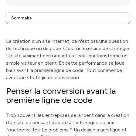
Sommaire
Penser la conversion avant la première ligne de code
Établir les fondations stratégiques de votre site
La création d'un site internet, ce n'est pas une question
Pourquoi Webflow est notre choix pour la
de technique ou de code. C'est un exercice de stratégie.
conversion
Concevoir une expérience utilisateur qui guide vers
Un site vraiment performant est celui qui transforme un
l'action
Lancer et optimiser pour une croissance continue
simple visiteur en client. Et cette performance se joue
Notre approche pour un site Webflow qui performe
bien avant la première ligne de code. Tout commence
Vos questions, nos réponses franches sur la création
avec une stratégie de conversion.
de site Webflow
Penser la conversion avant la
première ligne de code
Trop souvent, les entreprises se lancent dans la création
d'un site en pensant d'abord à l'esthétique ou aux
fonctionnalités. Le problème ? Un design magnifique et