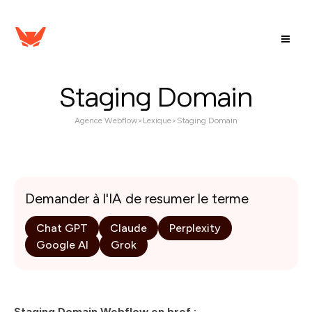
Staging Domain
Agence Webflow
>
Lexique
>
Staging Domain
Demander à l'IA de resumer le terme
Chat GPT
Claude
Perplexity
Google AI
Grok
Staging Domain Webflow en bref :