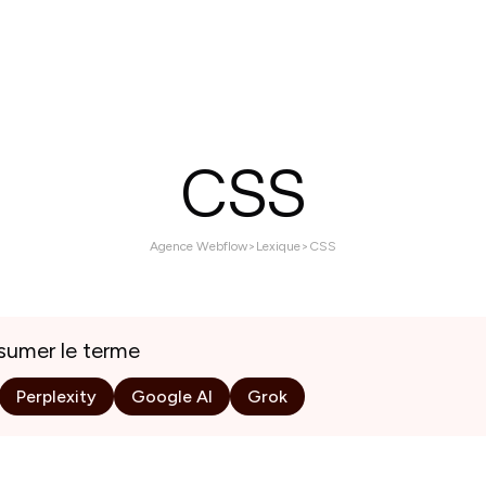
ices
Réalisations
À propos
Contactez nous
CSS
Agence Webflow
>
Lexique
>
CSS
esumer le terme
Perplexity
Google AI
Grok