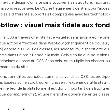
nt le design d’un site sans toucher à sa structure, facilitant 
inaisons responsive. Le CSS est également central pour l’accessib
tables à différents supports et compatibles avec les technologi
flow : visuel mais fidèle aux fo
e CSS à travers une interface visuelle, sans avoir à écrire une
aque action effectuée dans Webflow (changement de couleur, 
) génère du CSS. Les classes, les sélecteurs, la spécificité ou
 dans un projet codé à la main. Cela signifie que pour bien ut
rincipes de base du CSS. Sans cela, on multiplie les classes inu
ormances du site.
onctionnalités avancées comme les variables CSS, les breakpoi
s basées sur le scroll, qui enrichissent l’expérience utilisateur
le meilleur de la plateforme, il est donc important de structurer
ique
component-first
, et une hiérarchie cohérente entre classe