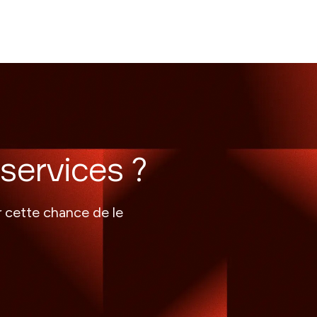
services ?
r cette chance de le