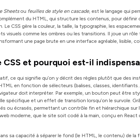
e Sheets
ou
feuilles de style en cascade
, est le langage qui pe
en complément du HTML, qui structure les contenus, pour défi
n. Le CSS gère la couleur, la taille, la typographie, les espaceme
ts visuels comme les ombres ou les transitions. Il joue un rôl
ransformant une page brute en une interface agréable, lisible, c
e CSS et pourquoi est-il indispens
tif, ce qui signifie qu’on y décrit des règles plutôt que des in
HTML en fonction de sélecteurs (balises, classes, identifiants…
avigateur doit interpréter. Par exemple, un bouton peut être sty
le spécifique et un effet de transition lorsqu’on le survole. Gr
és ou écrasés, permettant un contrôle fin et hiérarchique sur 
web moderne, que le site soit codé à la main, conçu en React 
ans sa capacité à séparer le fond (le HTML, le contenu) de la f