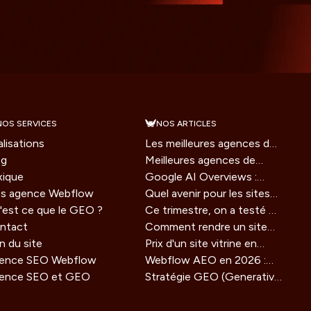
NOS SERVICES
NOS ARTICLES
lisations
Les meilleures agences de
og
branding en France en
Meilleures agences de
xique
2026
développement logiciel :
Google AI Overviews :
s agence Webflow
notre comparatif 2026
comment être cité en
Quel avenir pour les sites
'est ce que le GEO ?
2026 (guide concret)
web à l’ère des assistants
Ce trimestre, on a testé 4
ntact
IA ?
outils IA pour le SEO et
Comment rendre un site
n du site
GEO : verdict honnête
agent ready en 2026 (guide
Prix d'un site vitrine en
ence SEO Webflow
technique)
2026 : combien ça coûte
Webflow AEO en 2026 :
ence SEO et GEO
vraiment ?
comment optimiser votre
Stratégie GEO (Generative
site pour être cité par les
Engine Optimization) : la
moteurs IA
methode de