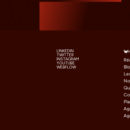
LINKEDIN
TWITTER
INSTAGRAM
Réa
YOUTUBE
Bl
WEBFLOW
Le
No
Qu
Co
Pla
Ag
Ag