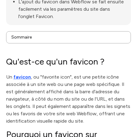
L'ajout du favicon dans Webflow se fait ensuite
facilement via les paramètres du site dans
l'onglet Favicon.
Sommaire
Qu'est-ce qu'un favicon ?
Pourquoi un favicon sur Webflow est-il important ?
Qu'est-ce qu'un favicon ?
Présentation du plugin "Favicon Webflow"
Tutoriel pour ajouter son favicon sur Webflow
Un
favicon
, ou "favorite icon", est une petite icône
associée à un site web ou une page web spécifique. Il
est généralement affiché dans la barre d'adresse du
navigateur, à côté du nom du site ou de l'URL, et dans
les onglets. Il peut également apparaître dans les signets
ou les favoris de votre site web Webflow, offrant une
identification visuelle rapide du site.
Pourquoi un favicon sur