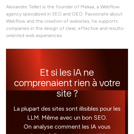
Alexandre Teillet is the founder of Mekaa, a Webflow
agency specialized in SEO and GEO. Passionate about
Webflow and the creation of websites, he supports
companies in the design of clear, effective and results-
oriented web experiences.
Et si les IA ne
comprenaient rien à votre
site ?
La plupart des sites sont illisibles pour les
LLM. Même avec un bon SEO.
On analyse comment les IA vous