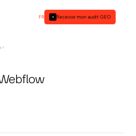
FR
Recevoir mon audit GEO
e ?
 Webflow