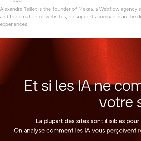
CEO
Alexandre Teillet is the founder of Mekaa, a Webflow agency
and the creation of websites, he supports companies in the de
experiences.
Et si les IA ne co
votre s
La plupart des sites sont illisibles p
On analyse comment les IA vous perçoivent rée