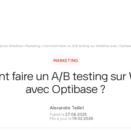
ices
Réalisations
À propos
Contactez nous
ence Webflow
>
Marketing
>
Comment faire un A/B testing sur Webflow avec Optibas
MARKETING
 faire un A/B testing sur
avec Optibase ?
Alexandre Teillet
Publié le
27.06.2025
Mis à jour le
19.02.2026