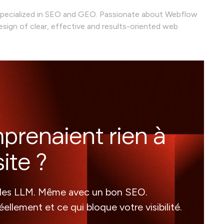
 specialized in SEO and GEO. Passionate about Webflow
sign of clear, effective and results-oriented web
mprenaient rien à
ite ?
our les LLM. Même avec un bon SEO.
llement et ce qui bloque votre visibilité.