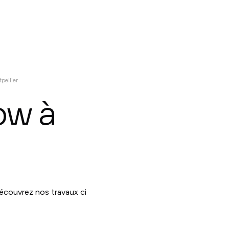
ices
Réalisations
À propos
Contactez nous
pellier
ow à
découvrez nos travaux ci