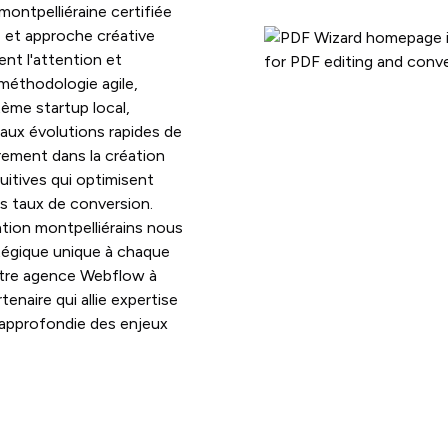
ontpelliéraine certifiée
et approche créative
nt l'attention et
 méthodologie agile,
tème startup local,
 aux évolutions rapides de
rement dans la création
tuitives qui optimisent
es taux de conversion.
tion montpelliérains nous
tégique unique à chaque
otre agence Webflow à
enaire qui allie expertise
approfondie des enjeux