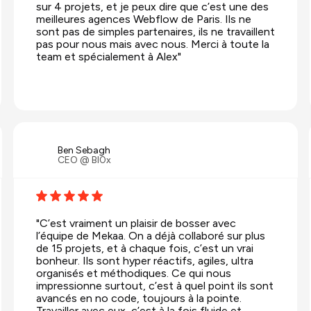
sur 4 projets, et je peux dire que c’est une des
meilleures agences Webflow de Paris. Ils ne
sont pas de simples partenaires, ils ne travaillent
pas pour nous mais avec nous. Merci à toute la
team et spécialement à Alex"
Ben Sebagh
CEO @ Bl0x
"C’est vraiment un plaisir de bosser avec
l’équipe de Mekaa. On a déjà collaboré sur plus
de 15 projets, et à chaque fois, c’est un vrai
bonheur. Ils sont hyper réactifs, agiles, ultra
organisés et méthodiques. Ce qui nous
impressionne surtout, c’est à quel point ils sont
avancés en no code, toujours à la pointe.
Travailler avec eux, c’est à la fois fluide et