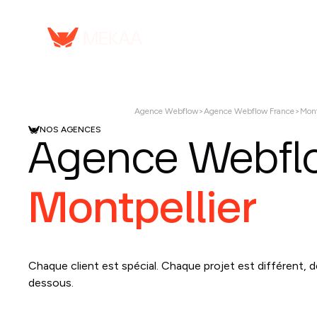
Serv
Agence Webflow
>
Agence Webflow France
>
Mont
NOS AGENCES
Agence Webfl
Montpellier
Chaque client est spécial. Chaque projet est différent, 
dessous.