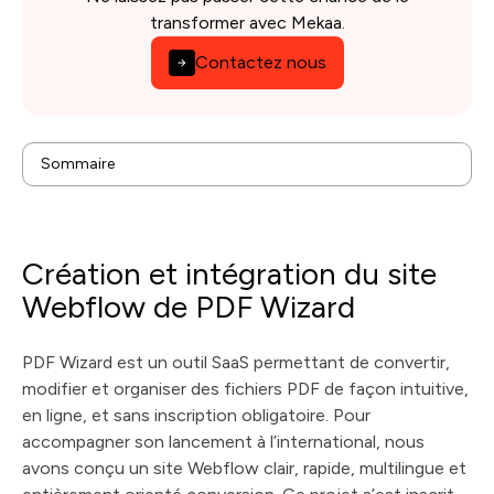
transformer avec Mekaa.
Contactez nous
Création et intégration du site Webflow de PDF
Sommaire
Wizard
Contexte
Enjeux
Solution
Résultats
Création et intégration du site
Technologies & outils utilisés
Webflow de PDF Wizard
PDF Wizard est un outil SaaS permettant de convertir,
modifier et organiser des fichiers PDF de façon intuitive,
en ligne, et sans inscription obligatoire. Pour
accompagner son lancement à l’international, nous
avons conçu un site Webflow clair, rapide, multilingue et