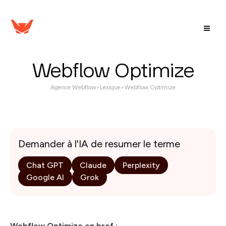
Webflow Optimize
Agence Webflow
>
Lexique
>
Webflow Optimize
Demander à l'IA de resumer le terme
Chat GPT
Claude
Perplexity
Google AI
Grok
Webflow Optimize en bref :