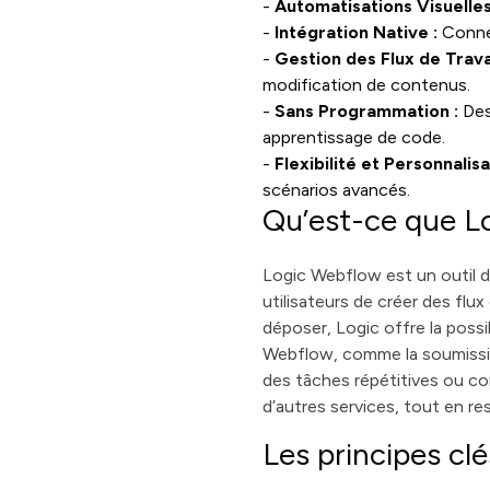
-
Automatisations Visuelles
-
Intégration Native :
Connec
-
Gestion des Flux de Travai
modification de contenus.
-
Sans Programmation :
Des
apprentissage de code.
-
Flexibilité et Personnalisa
scénarios avancés.
Qu’est-ce que L
Logic Webflow est un outil d
utilisateurs de créer des flux
déposer, Logic offre la poss
Webflow, comme la soumissio
des tâches répétitives ou com
d’autres services, tout en re
Les principes cl