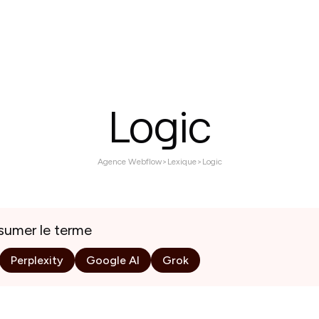
ices
Réalisations
À propos
Contactez nous
Logic
Agence Webflow
>
Lexique
>
Logic
esumer le terme
Perplexity
Google AI
Grok