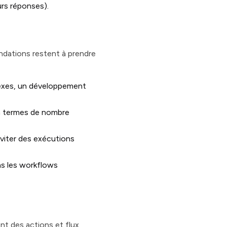
urs réponses).
ndations restent à prendre
exes, un développement
n termes de nombre
viter des exécutions
ns les workflows
nt des actions et flux