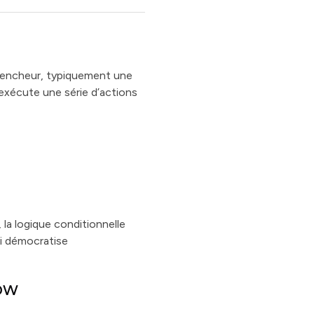
lencheur, typiquement une
e exécute une série d’actions
, la logique conditionnelle
ui démocratise
low