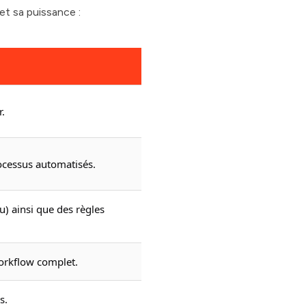
et sa puissance :
r.
ocessus automatisés.
) ainsi que des règles
orkflow complet.
s.