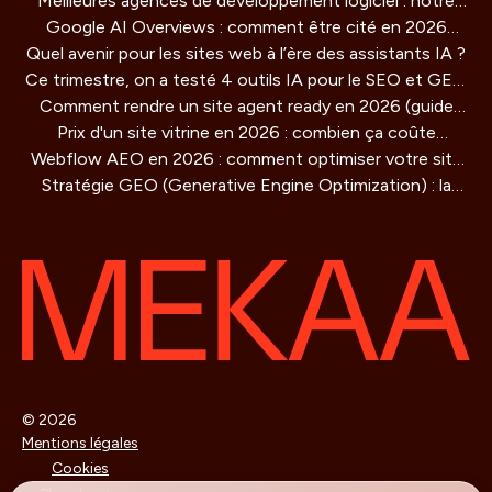
Meilleures agences de développement logiciel : notre
Google AI Overviews : comment être cité en 2026
comparatif 2026
Quel avenir pour les sites web à l’ère des assistants IA ?
(guide concret)
Ce trimestre, on a testé 4 outils IA pour le SEO et GEO
Comment rendre un site agent ready en 2026 (guide
: verdict honnête
Prix d'un site vitrine en 2026 : combien ça coûte
technique)
Webflow AEO en 2026 : comment optimiser votre site
vraiment ?
Stratégie GEO (Generative Engine Optimization) : la
pour être cité par les moteurs IA
methode de référencement pour les IA qui redéfinit la
visibilité en ligne
© 2026
Mentions légales
Cookies