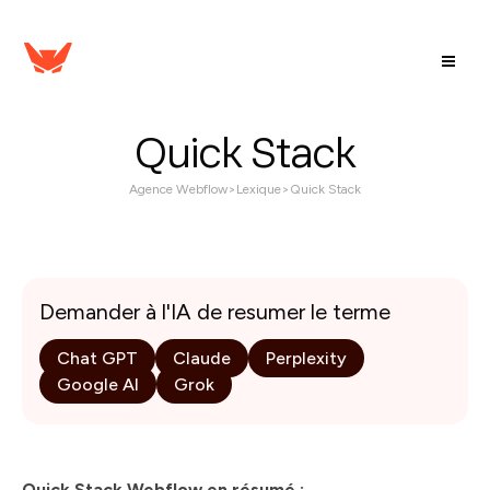
Quick Stack
Agence Webflow
>
Lexique
>
Quick Stack
Demander à l'IA de resumer le terme
Chat GPT
Claude
Perplexity
Google AI
Grok
Quick Stack Webflow en résumé :