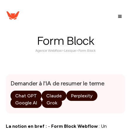
Form Block
Agence Webflow
>
Lexique
>
Form Block
Demander à l'IA de resumer le terme
Chat GPT
Claude
Perplexity
Google AI
Grok
La notion en bref :
-
Form Block Webflow
: Un