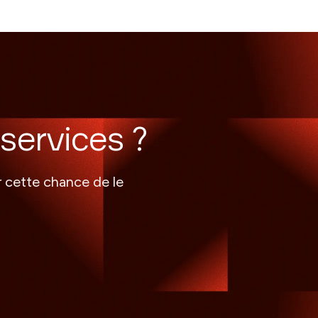
services ?
r cette chance de le