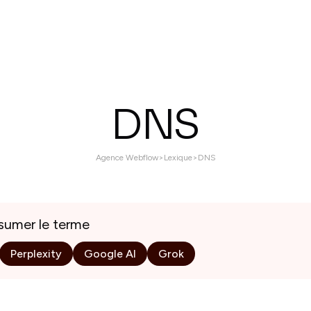
ices
Réalisations
À propos
Contactez nous
DNS
Agence Webflow
>
Lexique
>
DNS
esumer le terme
Perplexity
Google AI
Grok