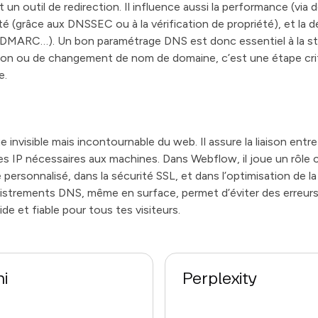
n outil de redirection. Il influence aussi la performance (via
 (grâce aux DNSSEC ou à la vérification de propriété), et la déli
DMARC…). Un bon paramétrage DNS est donc essentiel à la stab
ion ou de changement de nom de domaine, c’est une étape critiqu
e.
e invisible mais incontournable du web. Il assure la liaison entr
es IP nécessaires aux machines. Dans Webflow, il joue un rôle c
ersonnalisé, dans la sécurité SSL, et dans l’optimisation de la d
egistrements DNS, même en surface, permet d’éviter des erreurs 
ide et fiable pour tous tes visiteurs.
i
Perplexity