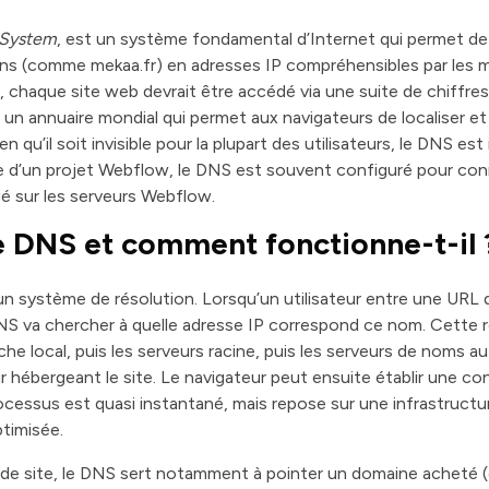
System
, est un système fondamental d’Internet qui permet de
mains (comme mekaa.fr) en adresses IP compréhensibles par le
 chaque site web devrait être accédé via une suite de chiffres,
 un annuaire mondial qui permet aux navigateurs de localiser et
n qu’il soit invisible pour la plupart des utilisateurs, le DNS es
re d’un projet Webflow, le DNS est souvent configuré pour c
gé sur les serveurs Webflow.
e DNS et comment fonctionne-t-il 
système de résolution. Lorsqu’un utilisateur entre une URL
S va chercher à quelle adresse IP correspond ce nom. Cette r
he local, puis les serveurs racine, puis les serveurs de noms au
r hébergeant le site. Le navigateur peut ensuite établir une c
ocessus est quasi instantané, mais repose sur une infrastructu
timisée.
 de site, le DNS sert notamment à pointer un domaine acheté 