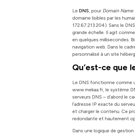
Le
DNS
, pour
Domain Name 
domaine lisibles par les hu
172.67.213.204). Sans le DNS,
grande échelle. Il agit comme
en quelques millisecondes. Bie
navigation web. Dans le cad
personnalisé à un site héber
Qu’est-ce que l
Le DNS fonctionne comme un 
www.mekaa.fr, le système DN
serveurs DNS – d’abord le cac
l’adresse IP exacte du serveu
et charger le contenu. Ce pr
redondante et hautement op
Dans une logique de gestion