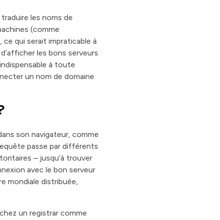
 traduire les noms de
s machines (comme
 ce qui serait impraticable à
 d’afficher les bons serveurs
t indispensable à toute
onnecter un nom de domaine
?
 dans son navigateur, comme
equête passe par différents
toritaires – jusqu’à trouver
onnexion avec le bon serveur
re mondiale distribuée,
(chez un registrar comme