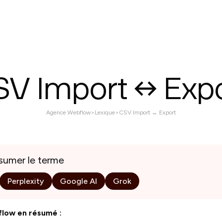
ices
Réalisations
À propos
Contactez nous
V Import ↔ Exp
Agence Webflow
>
Lexique
>
CSV Import ↔ Export
esumer le terme
Perplexity
Google AI
Grok
low en résumé :