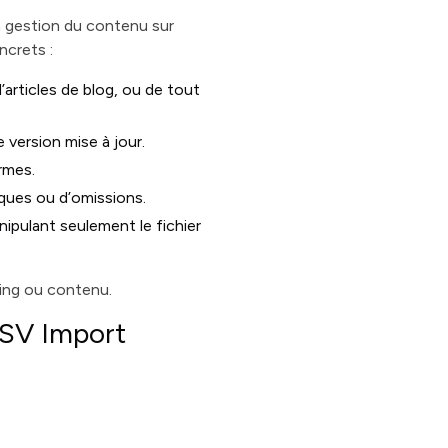
a gestion du contenu sur
ncrets :
’articles de blog, ou de tout
 version mise à jour.
rmes.
iques ou d’omissions.
ipulant seulement le fichier
ing ou contenu.
 CSV Import