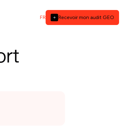
FR
Recevoir mon audit GEO
ort