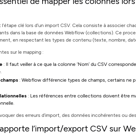
essentiel de mapper les colonnes lor
l’étape clé lors d’un import CSV. Cela consiste à associer ch
nts dans la base de données Webflow (collections). Ce proces
ent, en respectant les types de contenu (texte, nombre, date,
tes sur le mapping :
e
: Il faut veiller à ce que la colonne ‘Nom’ du CSV correspon
.
e champs
: Webflow différencie types de champs, certains ne p
lationnelles
: Les références entre collections doivent être m
onnelle.
ovoquer des erreurs d’import, des données incohérentes ou des
 apporte l’import/export CSV sur We