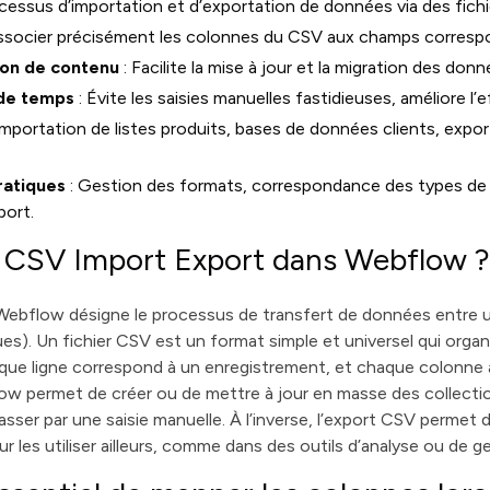
cessus d’importation et d’exportation de données via des fic
ssocier précisément les colonnes du CSV aux champs corres
ion de contenu
: Facilite la mise à jour et la migration des do
 de temps
: Évite les saisies manuelles fastidieuses, améliore l’
Importation de listes produits, bases de données clients, exp
ratiques
: Gestion des formats, correspondance des types de
port.
e CSV Import Export dans Webflow 
ebflow désigne le processus de transfert de données entre un
). Un fichier CSV est un format simple et universel qui organ
ue ligne correspond à un enregistrement, et chaque colonne à
w permet de créer ou de mettre à jour en masse des collect
sser par une saisie manuelle. À l’inverse, l’export CSV permet 
 les utiliser ailleurs, comme dans des outils d’analyse ou de g