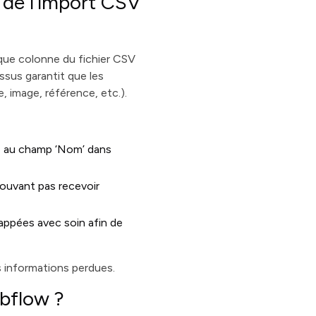
s de l’import CSV
aque colonne du fichier CSV
sus garantit que les
 image, référence, etc.).
de au champ ‘Nom’ dans
ouvant pas recevoir
appées avec soin afin de
 informations perdues.
bflow ?