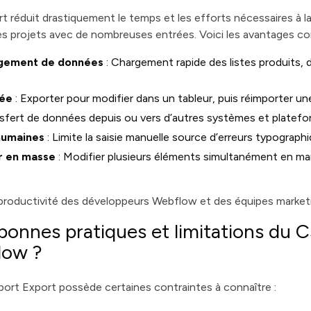
 réduit drastiquement le temps et les efforts nécessaires à l
 projets avec de nombreuses entrées. Voici les avantages co
rgement de données
: Chargement rapide des listes produits, d
iée
: Exporter pour modifier dans un tableur, puis réimporter une
nsfert de données depuis ou vers d’autres systèmes et platefo
humaines
: Limite la saisie manuelle source d’erreurs typograph
ur en masse
: Modifier plusieurs éléments simultanément en man
 productivité des développeurs Webflow et des équipes market
 bonnes pratiques et limitations du
low ?
port Export possède certaines contraintes à connaître :