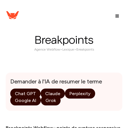
Breakpoints
Agence Webflow
>
Lexique
>
Breakpoints
Demander à l'IA de resumer le terme
Chat GPT
Claude
Perplexity
Google AI
Grok
Breakpoints Webflow : points de rupture responsive