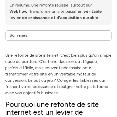
En résumé, une refonte réussie, surtout sur
Webflow
, transforme un site passif en
véritable
levier de croissance et d’acquisition durable
.
Sommaire
Pourquoi une refonte de site internet est un levier de
croissance
Bâtir une stratégie de refonte qui convertit
Une refonte de site internet, c'est bien plus qu'un simple
vraiment
Donner vie à l’expérience utilisateur sur Webflow
coup de peinture. C'est une décision stratégique,
Piloter une migration SEO sans risque
parfois difficile, mais souvent nécessaire pour
Analyser et optimiser les performances post-
transformer votre site en un véritable moteur de
lancement
Vos questions sur la refonte (et nos réponses
conversion. Le but du jeu ? Corriger les faiblesses qui
franches)
freinent votre croissance et réaligner votre plateforme
avec vos objectifs business.
Pourquoi une refonte de site
internet est un levier de