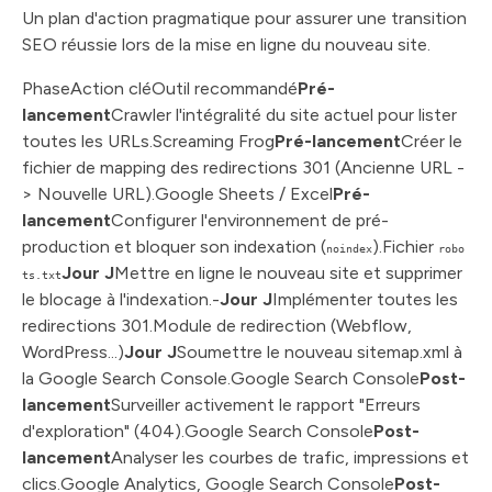
Un plan d'action pragmatique pour assurer une transition
SEO réussie lors de la mise en ligne du nouveau site.
PhaseAction cléOutil recommandé
Pré-
lancement
Crawler l'intégralité du site actuel pour lister
toutes les URLs.Screaming Frog
Pré-lancement
Créer le
fichier de mapping des redirections 301 (Ancienne URL -
> Nouvelle URL).Google Sheets / Excel
Pré-
lancement
Configurer l'environnement de pré-
production et bloquer son indexation (
).Fichier
noindex
robo
Jour J
Mettre en ligne le nouveau site et supprimer
ts.txt
le blocage à l'indexation.-
Jour J
Implémenter toutes les
redirections 301.Module de redirection (Webflow,
WordPress...)
Jour J
Soumettre le nouveau sitemap.xml à
la Google Search Console.Google Search Console
Post-
lancement
Surveiller activement le rapport "Erreurs
d'exploration" (404).Google Search Console
Post-
lancement
Analyser les courbes de trafic, impressions et
clics.Google Analytics, Google Search Console
Post-