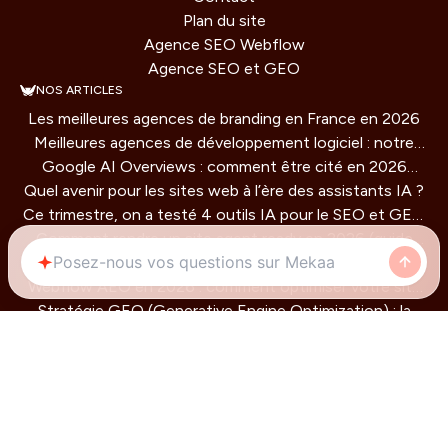
Plan du site
Agence SEO Webflow
Agence SEO et GEO
NOS ARTICLES
Les meilleures agences de branding en France en 2026
Meilleures agences de développement logiciel : notre
Google AI Overviews : comment être cité en 2026
comparatif 2026
Quel avenir pour les sites web à l’ère des assistants IA ?
(guide concret)
Ce trimestre, on a testé 4 outils IA pour le SEO et GEO
Comment rendre un site agent ready en 2026 (guide
: verdict honnête
Prix d'un site vitrine en 2026 : combien ça coûte
technique)
Webflow AEO en 2026 : comment optimiser votre site
vraiment ?
Stratégie GEO (Generative Engine Optimization) : la
pour être cité par les moteurs IA
methode de référencement pour les IA qui redéfinit la
visibilité en ligne