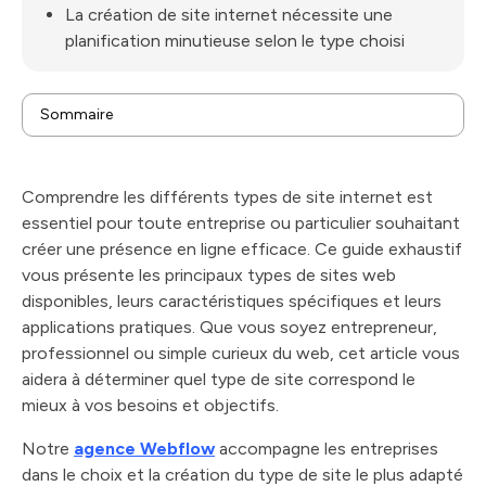
La création de site internet nécessite une
planification minutieuse selon le type choisi
Sommaire
Qu'est-ce qu'un site internet et pourquoi est-il
important de connaître les différents types ?
Le site vitrine : la carte de visite numérique des
Comprendre les différents types de site internet est
entreprises
Quels sont les différents types de sites e-commerce
essentiel pour toute entreprise ou particulier souhaitant
et leurs spécificités ?
Les blogs : quel type de site web pour partager du
créer une présence en ligne efficace. Ce guide exhaustif
contenu ?
Site institutionnel et site corporate : quelles
vous présente les principaux types de sites web
différences ?
Les applications web : un type de site internet
disponibles, leurs caractéristiques spécifiques et leurs
interactif
Site collaboratif et site communautaire : favoriser
applications pratiques. Que vous soyez entrepreneur,
l'interaction
Les forums : quel type de site pour les discussions en
professionnel ou simple curieux du web, cet article vous
ligne ?
Site portfolio : comment présenter efficacement ses
aidera à déterminer quel type de site correspond le
réalisations ?
Site intranet : un type de site web pour la
mieux à vos besoins et objectifs.
communication interne
Comment choisir le bon type de site internet pour
Notre
agence Webflow
accompagne les entreprises
votre projet ?
Site mobile et site responsive : l'adaptation aux
dans le choix et la création du type de site le plus adapté
nouveaux usages