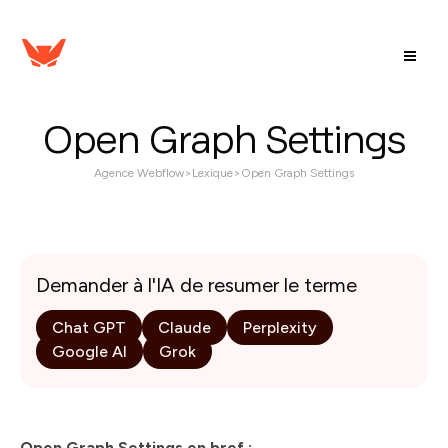
Open Graph Settings
Agence Webflow
>
Lexique
>
Open Graph Settings
Demander à l'IA de resumer le terme
Chat GPT
Claude
Perplexity
Google AI
Grok
Open Graph Settings en bref :