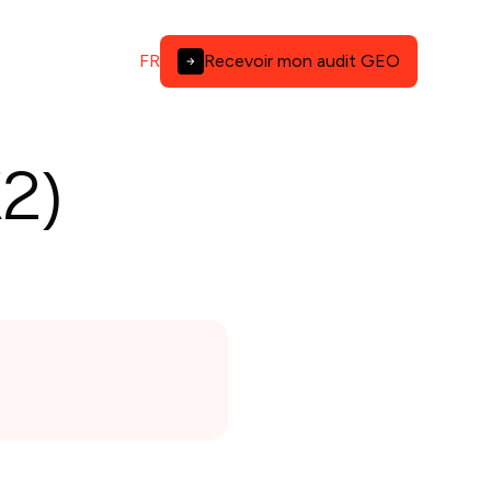
FR
Recevoir mon audit GEO
X2)