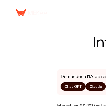
Serv
In
Demander à l'IA de r
Chat GPT
Claude
Interactions 2.0 (IX2) en br