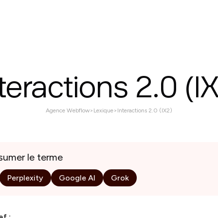
ices
Réalisations
À propos
Contactez nous
teractions 2.0 (I
Agence Webflow
>
Lexique
>
Interactions 2.0 (IX2)
esumer le terme
Perplexity
Google AI
Grok
ef :