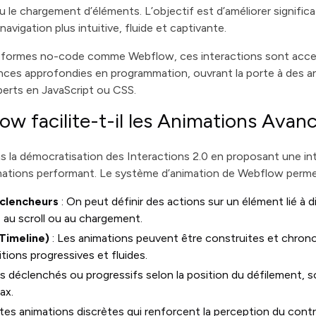
 ou le chargement d’éléments. L’objectif est d’améliorer signifi
 navigation plus intuitive, fluide et captivante.
eformes no-code comme Webflow, ces interactions sont acces
ces approfondies en programmation, ouvrant la porte à des 
perts en JavaScript ou CSS.
 facilite-t-il les Animations Avan
s la démocratisation des Interactions 2.0 en proposant une int
mations performant. Le système d’animation de Webflow perm
éclencheurs
: On peut définir des actions sur un élément lié à
, au scroll ou au chargement.
Timeline)
: Les animations peuvent être construites et chron
tions progressives et fluides.
s déclenchés ou progressifs selon la position du défilement, so
ax.
ites animations discrètes qui renforcent la perception du cont