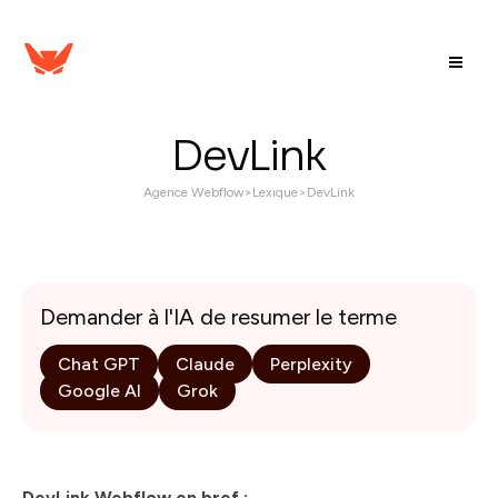
DevLink
Agence Webflow
>
Lexique
>
DevLink
Demander à l'IA de resumer le terme
Chat GPT
Claude
Perplexity
Google AI
Grok
DevLink Webflow en bref :