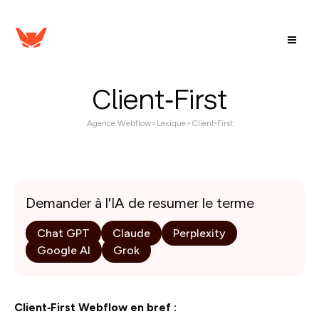
Client‑First
Agence Webflow
>
Lexique
>
Client‑First
Demander à l'IA de resumer le terme
Chat GPT
Claude
Perplexity
Google AI
Grok
Client‑First Webflow en bref :